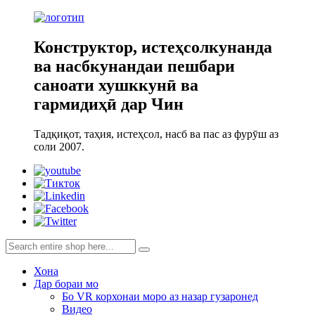
Конструктор, истеҳсолкунанда
ва насбкунандаи пешбари
саноати хушккунӣ ва
гармидиҳӣ дар Чин
Тадқиқот, таҳия, истеҳсол, насб ва пас аз фурӯш аз
соли 2007.
Хона
Дар бораи мо
Бо VR корхонаи моро аз назар гузаронед
Видео