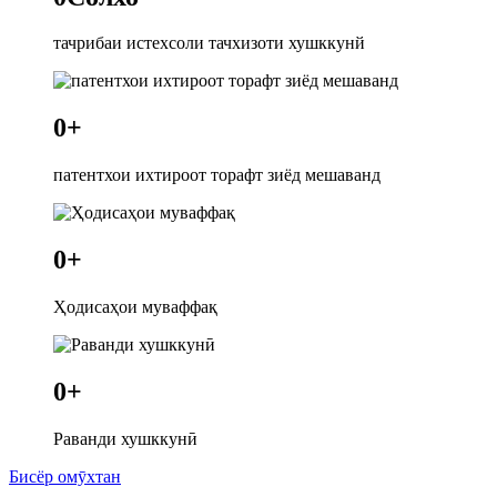
тачрибаи истехсоли тачхизоти хушккунй
0
+
патентхои ихтироот торафт зиёд мешаванд
0
+
Ҳодисаҳои муваффақ
0
+
Раванди хушккунӣ
Бисёр омӯхтан