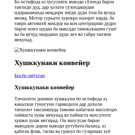
Бо истифода аз хусусияти маводи сӯзонда барои
тавлиди дуд, дар ҳолати сӯзондашудаи
идорашаванда миқдори зиёди дуди тоза ба вуҷуд
меояд. Мотор суръати хурокро назорат карда, ба
таври автоматй микдор ва кон-центрацияи дудро
барои ноил шудан ба максади тамокукашии гушт
ва ба вучуд овардани дуди зич ва гайра танзим
мекунад.
Хушккунаки конвейер
Бисёр омӯхтан
Хушккунаки конвейер
Тачхизоти доимии хушккуни бо истифода аз
каналхои гуногуни гармидихи дар дохили
тачхизот таксимшуда тамоми кабатхои масолехро
пайваста хушк мекунад ва пайваста махсулоти
хушки хушк мегирад. Он махсусан барои
маводҳои дорои маводи рутубати баланд, аз
қабили флак, тасма ва гранул бо гузариши хуб