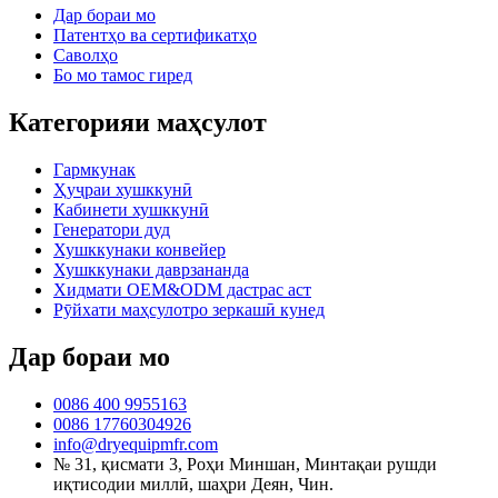
Дар бораи мо
Патентҳо ва сертификатҳо
Саволҳо
Бо мо тамос гиред
Категорияи маҳсулот
Гармкунак
Ҳуҷраи хушккунӣ
Кабинети хушккунӣ
Генератори дуд
Хушккунаки конвейер
Хушккунаки даврзананда
Хидмати OEM&ODM дастрас аст
Рӯйхати маҳсулотро зеркашӣ кунед
Дар бораи мо
0086 400 9955163
0086 17760304926
info@dryequipmfr.com
№ 31, қисмати 3, Роҳи Миншан, Минтақаи рушди
иқтисодии миллӣ, шаҳри Деян, Чин.