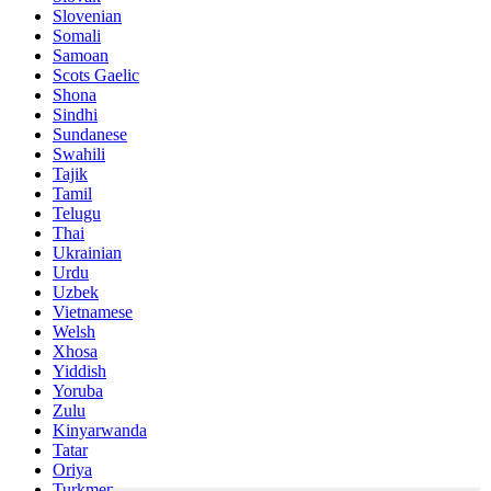
Slovenian
Somali
Samoan
Scots Gaelic
Shona
Sindhi
Sundanese
Swahili
Tajik
Tamil
Telugu
Thai
Ukrainian
Urdu
Uzbek
Vietnamese
Welsh
Xhosa
Yiddish
Yoruba
Zulu
Kinyarwanda
Tatar
Oriya
Turkmen