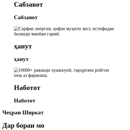
Сабзавот
Сабзавот
ҳанут
ҳанут
Наботот
Наботот
Чеҳраи Ширкат
Дар бораи мо