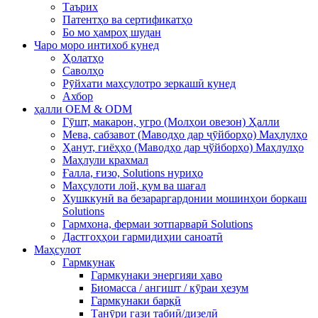
Таърих
Патентҳо ва сертификатҳо
Бо мо ҳамроҳ шудан
Чаро моро интихоб кунед
Ҳолатҳо
Саволҳо
Рӯйхати маҳсулотро зеркашӣ кунед
Ахбор
ҳалли OEM & ODM
Гӯшт, макарон, угро (Молҳои овезон) Ҳалли
Мева, сабзавот (Маводҳо дар ҷӯйборҳо) Маҳлулҳо
Ҳанут, гиёҳҳо (Маводҳо дар ҷўйборҳо) Маҳлулҳо
Маҳлули крахмал
Ғалла, ғизо, Solutions нуриҳо
Маҳсулоти лой, қум ва шағал
Хушккунӣ ва безараргардонии мошинҳои боркаш
Solutions
Гармхона, фермаи зотпарварӣ Solutions
Дастгоҳҳои гармидиҳии саноатӣ
Маҳсулот
Гармкунак
Гармкунаки энергияи ҳаво
Биомасса / ангишт / кӯраи ҳезум
Гармкунаки барқӣ
Танӯри гази табиӣ/дизелӣ