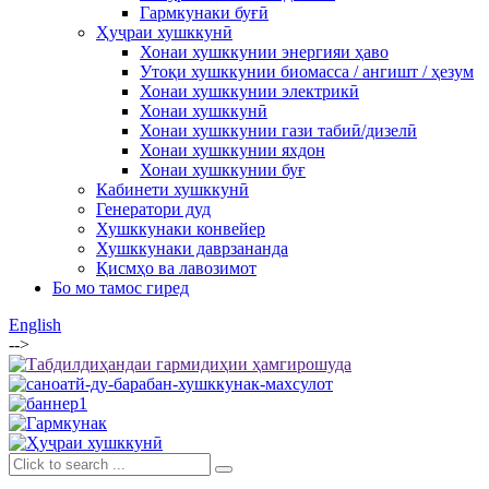
Гармкунаки буғӣ
Ҳуҷраи хушккунӣ
Хонаи хушккунии энергияи ҳаво
Утоқи хушккунии биомасса / ангишт / ҳезум
Хонаи хушккунии электрикӣ
Хонаи хушккунӣ
Хонаи хушккунии гази табиӣ/дизелӣ
Хонаи хушккунии яхдон
Хонаи хушккунии буғ
Кабинети хушккунӣ
Генератори дуд
Хушккунаки конвейер
Хушккунаки даврзананда
Қисмҳо ва лавозимот
Бо мо тамос гиред
English
-->