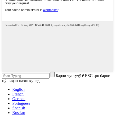
Барои ҷустуҷӯ ё ESC -ро барои
пӯшидан пахш кунед
English
French
German
Portuguese
Spanish
Russian