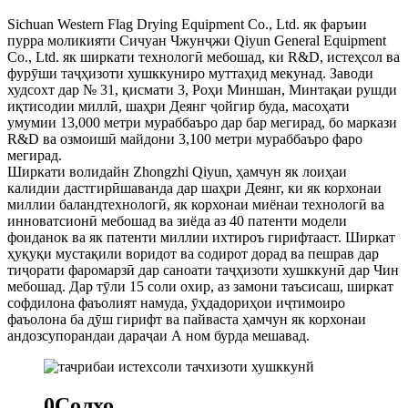
Sichuan Western Flag Drying Equipment Co., Ltd. як фаръии
пурра моликияти Сичуан Чжунҷжи Qiyun General Equipment
Co., Ltd. як ширкати технологӣ мебошад, ки R&D, истеҳсол ва
фурӯши таҷҳизоти хушккуниро муттаҳид мекунад. Заводи
худсохт дар № 31, қисмати 3, Роҳи Миншан, Минтақаи рушди
иқтисодии миллӣ, шаҳри Деянг ҷойгир буда, масоҳати
умумии 13,000 метри мураббаъро дар бар мегирад, бо маркази
R&D ва озмоишӣ майдони 3,100 метри мураббаъро фаро
мегирад.
Ширкати волидайн Zhongzhi Qiyun, ҳамчун як лоиҳаи
калидии дастгирӣшаванда дар шаҳри Деянг, ки як корхонаи
миллии баландтехнологӣ, як корхонаи миёнаи технологӣ ва
инноватсионӣ мебошад ва зиёда аз 40 патенти модели
фоиданок ва як патенти миллии ихтироъ гирифтааст. Ширкат
ҳуқуқи мустақили воридот ва содирот дорад ва пешрав дар
тиҷорати фаромарзӣ дар саноати таҷҳизоти хушккунӣ дар Чин
мебошад. Дар тӯли 15 соли охир, аз замони таъсисаш, ширкат
софдилона фаъолият намуда, ӯҳдадориҳои иҷтимоиро
фаъолона ба дӯш гирифт ва пайваста ҳамчун як корхонаи
андозсупорандаи дараҷаи А ном бурда мешавад.
0
Солхо