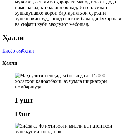
мувофиқ аст, аммо ҳарорати мавод иҷозат дода
намешавад, ки баланд бошад; Ин силсилаи
хушккунакҳо дорои бартариятҳои суръати
хушкшавии зуд, шиддатнокии баланди бухоршавӣ
ва сифати хуби маҳсулот мебошад.
Ҳалли
Бисёр омӯхтан
Ҳалли
Гӯшт
Гӯшт