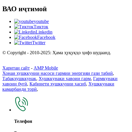
ВАО иҷтимоӣ
youtube
Тикток
Linkedin
Facebook
Twitter
© Copyright - 2010-2025: Ҳама ҳуқуқҳо ҳифз шудаанд.
Харитаи сайт
-
AMP Mobile
Хонаи хушккунии насоси гармии энергияи гази табиӣ
,
Табақхушккунак
,
Хушккунаки ҳавоии гарм
,
Гармкунаки
ҳавоии буғӣ
,
Кабинети хушккунии ҳасиб
,
Хушккунаки
камарбанди торӣ
,
Телефон