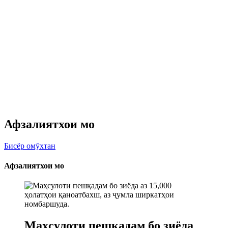
Афзалиятхои мо
Бисёр омӯхтан
Афзалиятхои мо
Маҳсулоти пешқадам бо зиёда