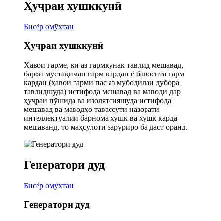
Ҳуҷраи хушккунӣ
Бисёр омӯхтан
Ҳуҷраи хушккунӣ
Ҳавои гарме, ки аз гармкунак тавлид мешавад,
барои мустақиман гарм кардан ё бавосита гарм
кардан (ҳавои гарми пас аз мубодилаи дубора
тавлидшуда) истифода мешавад ва маводи дар
ҳуҷраи пӯшида ва изолятсияшуда истифода
мешавад ва маводҳо тавассути назорати
интеллектуалии барнома хушк ва хушк карда
мешаванд, то маҳсулоти заруриро ба даст оранд.
Генератори дуд
Бисёр омӯхтан
Генератори дуд