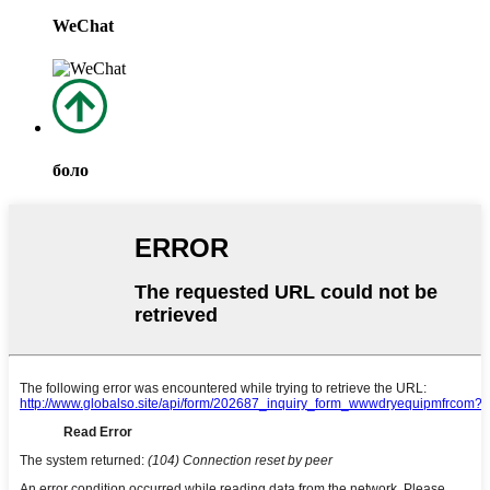
WeChat
боло