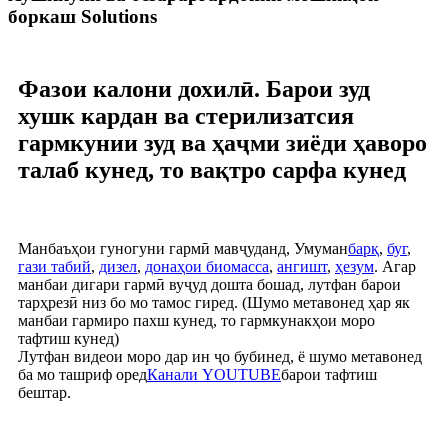
боркаш Solutions
Фазои калони дохилӣ. Барои зуд
хушк кардан ва стерилизатсия
гармкунии зуд ва ҳаҷми зиёди ҳаворо
талаб кунед, то вақтро сарфа кунед
Манбаъҳои гуногуни гармӣ мавҷуданд, Умуман
барқ
,
буг
,
гази табий
,
дизел
,
донаҳои биомасса
,
ангишт
,
ҳезум
. Агар
манбаи дигари гармӣ вуҷуд дошта бошад, лутфан барои
тарҳрезӣ низ бо мо тамос гиред. (Шумо метавонед ҳар як
манбаи гармиро пахш кунед, то гармкунакҳои моро
тафтиш кунед)
Лутфан видеои моро дар ин ҷо бубинед, ё шумо метавонед
ба мо ташриф оред
Канали YOUTUBE
барои тафтиш
бештар.