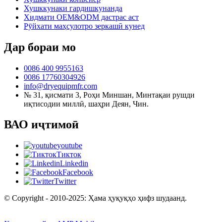
Хушккунаки гардишкунанда
Хидмати OEM&ODM дастрас аст
Рӯйхати маҳсулотро зеркашӣ кунед
Дар бораи мо
0086 400 9955163
0086 17760304926
info@dryequipmfr.com
№ 31, қисмати 3, Роҳи Миншан, Минтақаи рушди
иқтисодии миллӣ, шаҳри Деян, Чин.
ВАО иҷтимоӣ
youtube
Тикток
Linkedin
Facebook
Twitter
© Copyright - 2010-2025: Ҳама ҳуқуқҳо ҳифз шудаанд.