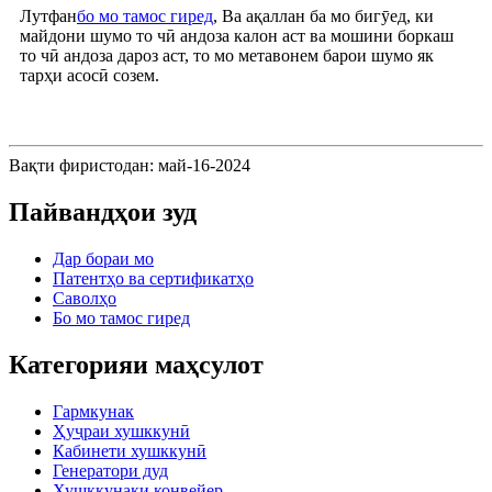
Лутфан
бо мо тамос гиред
, Ва ақаллан ба мо бигӯед, ки
майдони шумо то чӣ андоза калон аст ва мошини боркаш
то чӣ андоза дароз аст, то мо метавонем барои шумо як
тарҳи асосӣ созем.
Вақти фиристодан: май-16-2024
Пайвандҳои зуд
Дар бораи мо
Патентҳо ва сертификатҳо
Саволҳо
Бо мо тамос гиред
Категорияи маҳсулот
Гармкунак
Ҳуҷраи хушккунӣ
Кабинети хушккунӣ
Генератори дуд
Хушккунаки конвейер