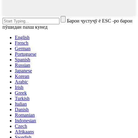
Барои ҷустуҷӯ ё ESC -ро барои
пӯшидан пахш кунед
English
French
German
Portuguese
Spanish
Russian
Japanese
Korean
Arabic
Irish
Greek
Turkish
Italian
Danish
Romanian
Indonesian
Czech
Afrikaans
Swedish