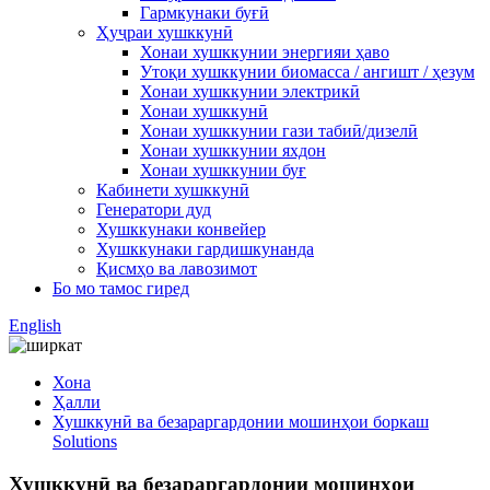
Гармкунаки буғӣ
Ҳуҷраи хушккунӣ
Хонаи хушккунии энергияи ҳаво
Утоқи хушккунии биомасса / ангишт / ҳезум
Хонаи хушккунии электрикӣ
Хонаи хушккунӣ
Хонаи хушккунии гази табиӣ/дизелӣ
Хонаи хушккунии яхдон
Хонаи хушккунии буғ
Кабинети хушккунӣ
Генератори дуд
Хушккунаки конвейер
Хушккунаки гардишкунанда
Қисмҳо ва лавозимот
Бо мо тамос гиред
English
Хона
Ҳалли
Хушккунӣ ва безараргардонии мошинҳои боркаш
Solutions
Хушккунӣ ва безараргардонии мошинҳои