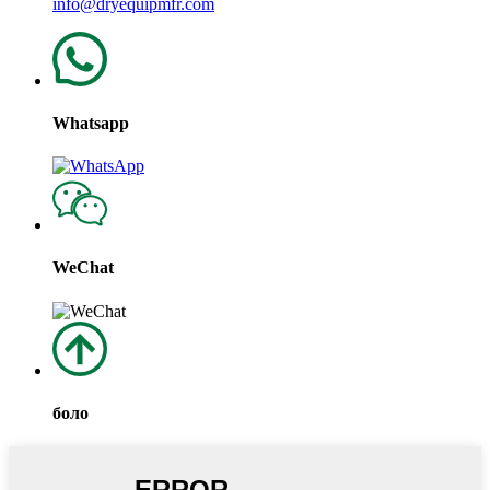
info@dryequipmfr.com
Whatsapp
WeChat
боло