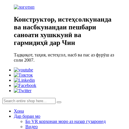
Конструктор, истеҳсолкунанда
ва насбкунандаи пешбари
саноати хушккунӣ ва
гармидиҳӣ дар Чин
Тадқиқот, таҳия, истеҳсол, насб ва пас аз фурӯш аз
соли 2007.
Хона
Дар бораи мо
Бо VR корхонаи моро аз назар гузаронед
Видео