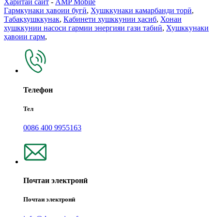
Харитаи сайт
-
AMP Mobile
Гармкунаки ҳавоии буғӣ
,
Хушккунаки камарбанди торӣ
,
Табақхушккунак
,
Кабинети хушккунии ҳасиб
,
Хонаи
хушккунии насоси гармии энергияи гази табиӣ
,
Хушккунаки
ҳавоии гарм
,
Телефон
Тел
0086 400 9955163
Почтаи электронӣ
Почтаи электронӣ