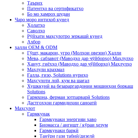
Таърих
Патентҳо ва сертификатҳо
Бо мо ҳамроҳ шудан
Чаро моро интихоб кунед
Ҳолатҳо
Саволҳо
Рӯйхати маҳсулотро зеркашӣ кунед
Ахбор
ҳалли OEM & ODM
Гӯшт, макарон, угро (Молҳои овезон) Ҳалли
Мева, сабзавот (Маводҳо дар ҷӯйборҳо) Маҳлулҳо
Ҳанут, гиёҳҳо (Маводҳо дар ҷўйборҳо) Маҳлулҳо
Маҳлули крахмал
Ғалла, ғизо, Solutions нуриҳо
Маҳсулоти лой, қум ва шағал
Хушккунӣ ва безараргардонии мошинҳои боркаш
Solutions
Гармхона, фермаи зотпарварӣ Solutions
Дастгоҳҳои гармидиҳии саноатӣ
Маҳсулот
Гармкунак
Гармкунаки энергияи ҳаво
Биомасса / ангишт / кӯраи ҳезум
Гармкунаки барқӣ
Танӯри гази табиӣ/дизелӣ