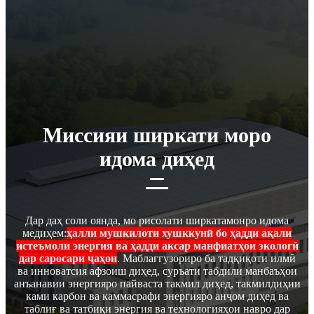
Миссияи ширкати моро
идома диҳед
Дар даҳ соли оянда, мо рисолати ширкатамонро идома
медиҳем:
ҳалли мушкилоти хушккунӣ бо ҳадди ақали
истеъмоли энергия ва ҳадди аксар манфиатҳои экологӣ
дар саросари ҷаҳон
. Маблағгузориро ба тадқиқоти илмӣ
ва инноватсия афзоиш диҳед, суръати табдили манбаъҳои
анъанавии энергияро пайваста такмил диҳед, такмилдиҳии
ками карбон ва каммасрафи энергияро анҷом диҳед ва
таблиғ ва татбиқи энергия ва технологияҳои навро дар