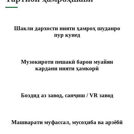
Шакли дархости нияти ҳамроҳ шуданро
пур кунед
Музокироти пешакӣ барои муайян
кардани нияти ҳамкорӣ
Боздид аз завод, санҷиш / VR завод
Машварати муфассал, мусоҳиба ва арзёбӣ