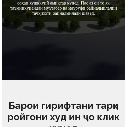
соҳаи хушккунӣ амиқтар кунед. Пас аз он то як
таъминкунандаи муътабар ва маъруфи байналмилалии
таҷҳизоти байналмилалӣ шавед.
Барои гирифтани тарҳи
ройгони худ ин ҷо клик