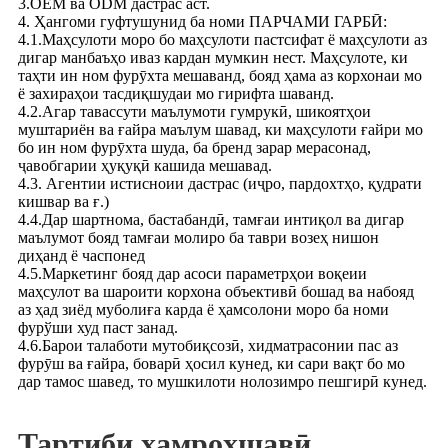
3.OEM ва ODM дастрас аст.
4. Ҳангоми гуфтушунид ба номи ПАРЧАМИ ГАРБӢ:
4.1.Маҳсулоти моро бо маҳсулоти пастсифат ё маҳсулоти аз
дигар манбаъҳо иваз кардан мумкин нест. Маҳсулоте, ки
таҳти ин ном фурӯхта мешаванд, бояд ҳама аз корхонаи мо
ё захираҳои тасдиқшудаи мо гирифта шаванд.
4.2.Агар тавассути маълумоти гумрукӣ, шикоятҳои
муштариён ва ғайра маълум шавад, ки маҳсулоти ғайри мо
бо ин ном фурӯхта шуда, ба бренд зарар мерасонад,
ҷавобгарии ҳуқуқӣ кашида мешавад.
4.3. Агентии истисноии дастрас (иҷро, пардохтҳо, қудрати
кишвар ва ғ.)
4.4.Дар шартнома, бастабандӣ, тамғаи интиқол ва дигар
маълумот бояд тамғаи молиро ба таври возеҳ нишон
диҳанд ё часпонед
4.5.Маркетинг бояд дар асоси параметрҳои воқеии
маҳсулот ва шароити корхона объективӣ бошад ва набояд
аз ҳад зиёд муболиға карда ё ҳамсолони моро ба номи
фурўши худ паст занад.
4.6.Барои талаботи мутобиқсозӣ, хидматрасонии пас аз
фурӯш ва ғайра, боварӣ ҳосил кунед, ки сари вақт бо мо
дар тамос шавед, то мушкилоти нолозимро пешгирӣ кунед.
Тартиби ҳамроҳшавӣ