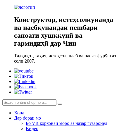
Конструктор, истеҳсолкунанда
ва насбкунандаи пешбари
саноати хушккунӣ ва
гармидиҳӣ дар Чин
Тадқиқот, таҳия, истеҳсол, насб ва пас аз фурӯш аз
соли 2007.
Хона
Дар бораи мо
Бо VR корхонаи моро аз назар гузаронед
Видео