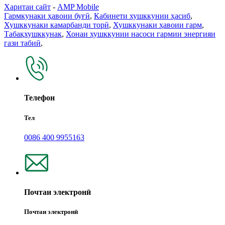
Харитаи сайт
-
AMP Mobile
Гармкунаки ҳавоии буғӣ
,
Кабинети хушккунии ҳасиб
,
Хушккунаки камарбанди торӣ
,
Хушккунаки ҳавоии гарм
,
Табақхушккунак
,
Хонаи хушккунии насоси гармии энергияи
гази табиӣ
,
Телефон
Тел
0086 400 9955163
Почтаи электронӣ
Почтаи электронӣ