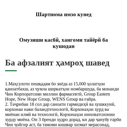
Шартнома имзо кунед
Омузиши касбй, хангоми тайёрй ба
кушодан
Ба афзалият ҳамроҳ шавед
1.Маҳсулоти пешқадам бо зиёда аз 15,000 ҳолатҳои
қаноатбахш, аз ҷумла ширкатҳои номбаршуда, ба монанди
Чин Корпоратсияи миллии фармасевтӣ, Group Eastern
Hope, New Hope Group, WENS Group ва ғайра.
2. Таҷрибаи 18 сол дар саноати гармидиҳӣ ва хушккунӣ,
корхонаи нави баландтехнологӣ, Корхонаҳои хурд ва
миёнаи илмӣ ва технологӣ, Корхонаҳои инноватсионии
хурду миёна. Он 3 бренди худро дорад, ки дар ҷанубу ғарби
Чин ҷойгир аст, ба тамоми кишвар хизмат мерасонад,