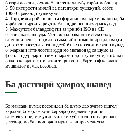
бозори асосии дохилӣ 5 вилояти ҷанубу ғарбӣ мебошад.
3. 50 ихтирооти миллӣ ва патентҳои хушккунӣ, сабти
10000+ раванди хушккунӣ.
4. Тарҳрезии ройгон пеш аз фармоиш ва нархи оқилона, ба
корбарон иҷрои хароҷоти баландро пешниҳод мекунад.
5. Маҳсулоти баландсифати аз ҷониби ISO ва CE
сертификатсияшуда. Метавонад раванди истеҳсолот,
санҷиши пеш аз таҳвил ва амалиёти озмоиширо дар вақти
дилхоҳ тавассути чати видеоӣ ё шахси сеюм тафтиш кунад.
6. Маркази иттилоотии худи мо метавонад ба шумо аз
фосилаи дур дар танзими параметрҳои хушккунӣ, татбиқи
ошкор кардани хатогиҳои таҷҳизот ва бартараф кардани
мушкилот кӯмак расонад.
Ба дастгирӣ ҳамроҳ шавед
Бо мақсади кӯмак расонидан ба шумо дар зудтар ишғол
кардани бозор, ба зудӣ барқарор кардани арзиши
сармоягузорӣ, инчунин модели хуби тиҷорат ва рушди
устувор, мо ба шумо дастгирии зеринро медиҳем