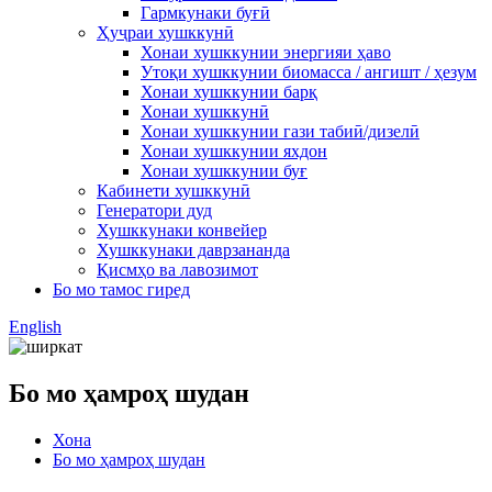
Гармкунаки буғӣ
Ҳуҷраи хушккунӣ
Хонаи хушккунии энергияи ҳаво
Утоқи хушккунии биомасса / ангишт / ҳезум
Хонаи хушккунии барқ
Хонаи хушккунӣ
Хонаи хушккунии гази табиӣ/дизелӣ
Хонаи хушккунии яхдон
Хонаи хушккунии буғ
Кабинети хушккунӣ
Генератори дуд
Хушккунаки конвейер
Хушккунаки даврзананда
Қисмҳо ва лавозимот
Бо мо тамос гиред
English
Бо мо ҳамроҳ шудан
Хона
Бо мо ҳамроҳ шудан