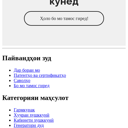
кунед
Ҳоло бо мо тамос гиред!
Пайвандҳои зуд
Дар бораи мо
Патентҳо ва сертификатҳо
Саволҳо
Бо мо тамос гиред
Категорияи маҳсулот
Гармкунак
Ҳуҷраи хушккунӣ
Кабинети хушккунӣ
Генератори дуд