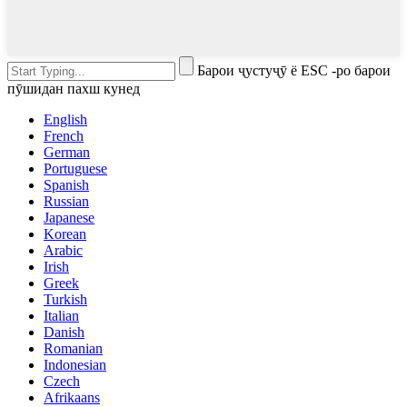
Барои ҷустуҷӯ ё ESC -ро барои
пӯшидан пахш кунед
English
French
German
Portuguese
Spanish
Russian
Japanese
Korean
Arabic
Irish
Greek
Turkish
Italian
Danish
Romanian
Indonesian
Czech
Afrikaans