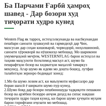
Ба Парчами Ғарбӣ ҳамроҳ
шавед - Дар бозори худ
тиҷорати худро кунед
Western Flag як тарроҳ, истеҳсолкунанда ва насбкунандаи
пешбари саноати хушккунӣ ва гармидиҳӣ дар Чин,
махсусан дар соҳаи кишоварзӣ, чорводорӣ, ниҳолшинонӣ,
саноати хӯрокворӣ ва нӯшокиҳо мебошад. Мо шарикони
умумиҷаҳонӣ меҷӯем, WESTERNFLAG барои истеҳсол ва
таҳияи маҳсулоти боэътимод масъул аст, шумо ба
пешрафтҳои бозор ва хидматҳои маҳаллӣ тамаркуз
мекунед. Агар шумо як идеяи мо дошта бошед, лутфан
талаботҳои зеринро бодиққат хонед:
1.Мо ба шумо лозим аст, ки маълумоти муфассалро дар
бораи шахсӣ ё ширкати шумо пур кунед.
2.Шумо бояд дар бозори пешбинишуда тадқиқоти пешакии
бозор ва арзёбии бозорро анҷом диҳед ва сипас нақшаи
тиҷорати худро таҳия кунед, ки барои шумо ҳуҷҷати муҳим
барои гирифтани иҷозати мо мебошад.