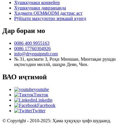
Хушккунаки конвейер
Хушккунаки даврзананда
Хидмати OEM&ODM дастрас аст
Рӯйхати маҳсулотро зеркашӣ кунед
Дар бораи мо
0086 400 9955163
0086 17760304926
info@dryequipmfr.com
№ 31, қисмати 3, Роҳи Миншан, Минтақаи рушди
иқтисодии миллӣ, шаҳри Деян, Чин.
ВАО иҷтимоӣ
youtube
Тикток
Linkedin
Facebook
Twitter
© Copyright - 2010-2025: Ҳама ҳуқуқҳо ҳифз шудаанд.