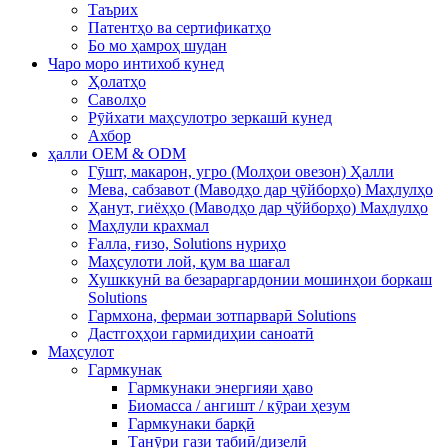
Таърих
Патентҳо ва сертификатҳо
Бо мо ҳамроҳ шудан
Чаро моро интихоб кунед
Ҳолатҳо
Саволҳо
Рӯйхати маҳсулотро зеркашӣ кунед
Ахбор
ҳалли OEM & ODM
Гӯшт, макарон, угро (Молҳои овезон) Ҳалли
Мева, сабзавот (Маводҳо дар ҷӯйборҳо) Маҳлулҳо
Ҳанут, гиёҳҳо (Маводҳо дар ҷўйборҳо) Маҳлулҳо
Маҳлули крахмал
Ғалла, ғизо, Solutions нуриҳо
Маҳсулоти лой, қум ва шағал
Хушккунӣ ва безараргардонии мошинҳои боркаш
Solutions
Гармхона, фермаи зотпарварӣ Solutions
Дастгоҳҳои гармидиҳии саноатӣ
Маҳсулот
Гармкунак
Гармкунаки энергияи ҳаво
Биомасса / ангишт / кӯраи ҳезум
Гармкунаки барқӣ
Танӯри гази табиӣ/дизелӣ