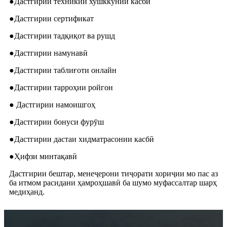
●Дастгирии техникии хушккунии касбӣ
●Дастгирии сертификат
●Дастгирии тадқиқот ва рушд
●Дастгирии намунавӣ
●Дастгирии таблиғоти онлайн
●Дастгирии тарроҳии ройгон
● Дастгирии намоишгоҳ
●Дастгирии бонуси фурӯш
●Дастгирии дастаи хидматрасонии касбӣ
●Ҳифзи минтақавӣ
Дастгирии бештар, менеҷерони тиҷорати хориҷии мо пас аз
ба итмом расидани ҳамроҳшавӣ ба шумо муфассалтар шарҳ
медиҳанд.